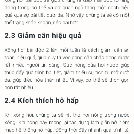
xông hơi bài độc sẽ giúp chúng ta đào thải độc tố lắng
đọng trong cơ thể và cơ quan ngũ tạng một cách hiệu
quả qua sự bài tiết dưới da. Nhờ vậy, chúng ta sẽ có một
thể trạng khỏe khoắn, dẻo dai hơn.
2.3 Giảm cân hiệu quả
Xông hơi bài độc 2 lần mỗi tuần là cách giảm cân an
toàn, hiệu quả, giúp duy trì vóc dáng săn chắc đang được
rất nhiều người tin dùng. Sức nóng của hơi nước giúp
thúc đẩy quá trình bài tiết, giảm thiểu sự tích tụ mỡ dưới
da, giúp điều hòa thân nhiệt. Vì vậy, cơ thể sẽ thon gọn
hơn rất nhiều.
2.4 Kích thích hô hấp
Khi xông hơi, chúng ta sẽ hít thở hơi nóng trong nước
xông. Khí nóng này mang lại tác dụng làm giãn nở niêm
mạc hệ thống hô hấp. Đồng thời đẩy nhanh quá trình tái