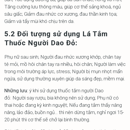
Tăng cường lưu thông máu, giúp cơ thể sảng khoá, ngủ
sâu giấc; Giảm đau nhức cơ xương, đau thần kinh tọa;
Giảm và tẩy mùi khó chịu trên da.
5.2 Đối tượng sử dụng Lá Tắm
Thuốc Người Dao Đỏ:
Phụ nữ sau sinh; Người đau nhức xương khớp, chân tay
tê mỏi, mồ hôi chân tay ra nhiều, hôi chân; Người làm việc
trong môi trường áp lực, stress; Người bị mụn nhọt mẩn
ngứa, sử dụng thường xuyên giúp da sáng đẹp, mềm mại.
Những lưu:
ý khi sử dụng thuốc tắm người Dao
đỏ:
Người say rượu, bia không nên sử dụng;
Phụ nữ có
thai hoặc đang kỳ kinh nguyệt;
Nếu đang tắm thấy nâng
nâng, lảo đảo, buồn ngủ… thì nên dừng tắm, nghỉ ngơi 15-
20 phút thì cơ thể sẽ chở lại bình thường.