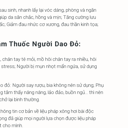
u sinh, nhanh lấy lại vóc dáng, phòng và ngăn
iúp da săn chắc, hồng và mịn; Tăng cường lưu
ấc; Giảm đau nhức cơ xương, đau thần kinh tọa;
Tắm Thuốc Người Dao Đỏ:
chân tay tê mỏi, mồ hôi chân tay ra nhiều, hôi
c, stress; Người bị mụn nhọt mẩn ngứa, sử dụng
ao đỏ:
Người say rượu, bia không nên sử dụng;
Phụ
 tắm thấy nâng nâng, lảo đảo, buồn ngủ… thì nên
chở lại bình thường.
thông tin cơ bản về liệu pháp xông hơi bài độc
ọng đã giúp mọi người lựa chọn được liệu pháp
t cho mình.