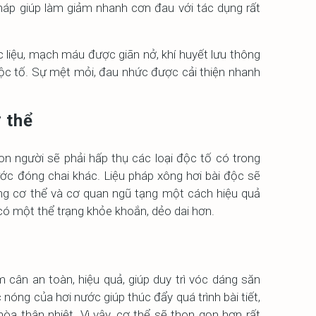
n pháp giúp làm giảm nhanh cơn đau với tác dụng rất
 liệu, mạch máu được giãn nở, khí huyết lưu thông
 độc tố. Sự mệt mỏi, đau nhức được cải thiện nhanh
 thể
con người sẽ phải hấp thụ các loại độc tố có trong
ước đóng chai khác. Liệu pháp xông hơi bài độc sẽ
ong cơ thể và cơ quan ngũ tạng một cách hiệu quả
 có một thể trạng khỏe khoắn, dẻo dai hơn.
m cân an toàn, hiệu quả, giúp duy trì vóc dáng săn
nóng của hơi nước giúp thúc đẩy quá trình bài tiết,
hòa thân nhiệt. Vì vậy, cơ thể sẽ thon gọn hơn rất