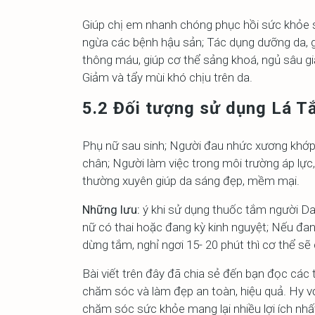
Giúp chị em nhanh chóng phục hồi sức khỏe sa
ngừa các bệnh hậu sản; Tác dụng dưỡng da, g
thông máu, giúp cơ thể sảng khoá, ngủ sâu gi
Giảm và tẩy mùi khó chịu trên da.
5.2 Đối tượng sử dụng Lá 
Phụ nữ sau sinh; Người đau nhức xương khớp, 
chân; Người làm việc trong môi trường áp lự
thường xuyên giúp da sáng đẹp, mềm mại.
Những lưu:
ý khi sử dụng thuốc tắm người D
nữ có thai hoặc đang kỳ kinh nguyệt;
Nếu đang
dừng tắm, nghỉ ngơi 15- 20 phút thì cơ thể sẽ 
Bài viết trên đây đã chia sẻ đến bạn đọc các 
chăm sóc và làm đẹp an toàn, hiệu quả. Hy v
chăm sóc sức khỏe mang lại nhiều lợi ích nhấ