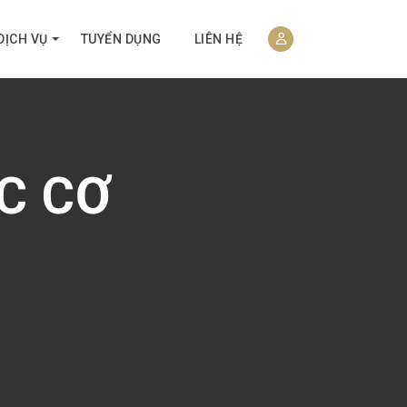
DỊCH VỤ
TUYỂN DỤNG
LIÊN HỆ
ỘC CƠ