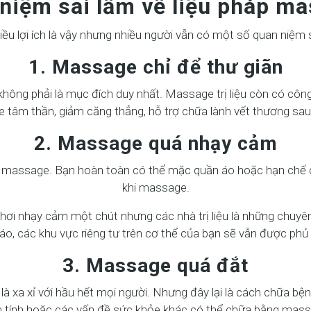
iệm sai lầm về liệu pháp mas
iều lợi ích là vậy nhưng nhiều người vẫn có một số quan niệm s
1. Massage chỉ để thư giãn
hông phải là mục đích duy nhất. Massage trị liệu còn có côn
 tâm thần, giảm căng thẳng, hỗ trợ chữa lành vết thương sa
2. Massage quá nhạy cảm
i massage. Bạn hoàn toàn có thể mặc quần áo hoặc hạn chế c
khi massage.
ị hơi nhạy cảm một chút nhưng các nhà trị liệu là những chuyê
 áo, các khu vực riêng tư trên cơ thể của bạn sẽ vẫn được ph
3. Massage quá đắt
là xa xỉ với hầu hết mọi người. Nhưng đây lại là cách chữa bệ
 tính hoặc các vấn đề sức khỏe khác có thể chữa bằng mass