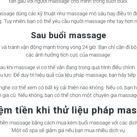
tán gẫu với người massage cho mình trong suốt buổi.
assage dùng các kỹ thuật như massage mô sâu hay điều trị đi
. Tuy nhiên, bạn có thể yêu cầu người massage nhẹ tay hơn 
Sau buổi massage
và tránh vận động mạnh trong vòng 24 giờ. Bạn chỉ cần đi bộ,
các ảnh hưởng tích cực của massage.
u khi massage vì cơ thể vẫn đang trong quá trình điều chỉnh.
ệu lực. Để duy trì hiệu quả của liệu pháp massage, bạn hãy t
ghe cơ thể xem có bất kỳ cải thiện nào không. Nếu có, bạn hã
 gia cũ. Nếu không, bạn có thể chọn một chuyên gia massag
ệm tiền khi thử liệu pháp mas
m tiền massage bằng cách mua kèm buổi massage với các dịc
Một số spa sẽ giảm giá nếu bạn mua nhiều dịch vụ.