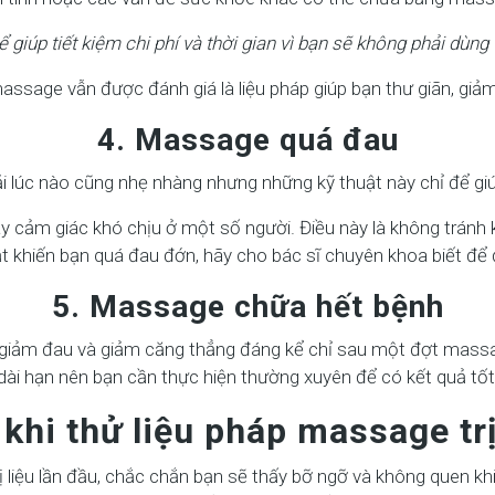
iúp tiết kiệm chi phí và thời gian vì bạn sẽ không phải dùng t
ssage vẫn được đánh giá là liệu pháp giúp bạn thư giãn, gi
4. Massage quá đau
 lúc nào cũng nhẹ nhàng nhưng những kỹ thuật này chỉ để g
 gây cảm giác khó chịu ở một số người. Điều này là không trán
 khiến bạn quá đau đớn, hãy cho bác sĩ chuyên khoa biết để 
5. Massage chữa hết bệnh
giảm đau và giảm căng thẳng đáng kể chỉ sau một đợt massag
dài hạn nên bạn cần thực hiện thường xuyên để có kết quả tốt
khi thử liệu pháp massage trị
 liệu lần đầu, chắc chắn bạn sẽ thấy bỡ ngỡ và không quen k