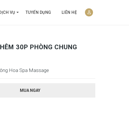
DỊCH VỤ
TUYỂN DỤNG
LIÊN HỆ
THÊM 30P PHÒNG CHUNG
 Đông Hoa Spa Massage
MUA NGAY