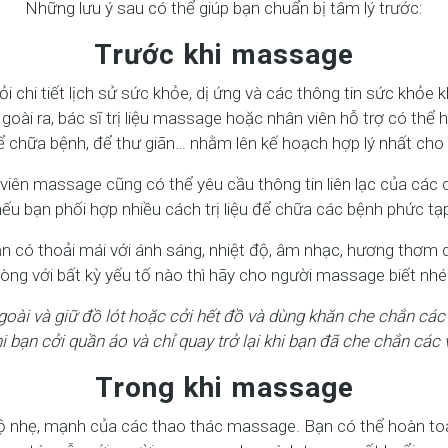
Những lưu ý sau có thể giúp bạn chuẩn bị tâm lý trước:
Trước khi massage
 chi tiết lịch sử sức khỏe, dị ứng và các thông tin sức khỏe 
ài ra, bác sĩ trị liệu massage hoặc nhân viên hỗ trợ có thể 
để chữa bệnh, để thư giãn… nhằm lên kế hoạch hợp lý nhất ch
ị viên massage cũng có thể yêu cầu thông tin liên lạc của c
ếu bạn phối hợp nhiều cách trị liệu để chữa các bệnh phức tạ
n có thoải mái với ánh sáng, nhiệt độ, âm nhạc, hương thơm
lòng với bất kỳ yếu tố nào thì hãy cho người massage biết nhé
oài và giữ đồ lót hoặc cởi hết đồ và dùng khăn che chắn các 
i bạn cởi quần áo và chỉ quay trở lại khi bạn đã che chắn các 
Trong khi massage
 nhẹ, mạnh của các thao thác massage. Bạn có thể hoàn toàn 