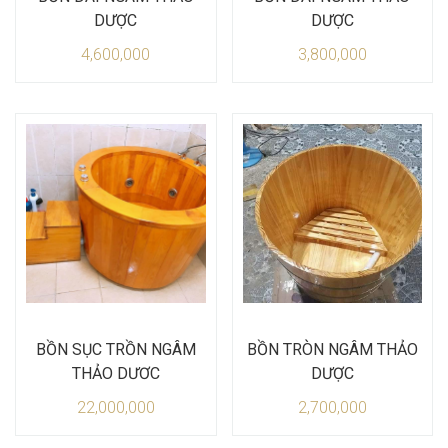
DƯỢC
DƯỢC
4,600,000
3,800,000
BỒN SỤC TRỒN NGÂM
BỒN TRÒN NGÂM THẢO
THẢO DƯƠC
DƯỢC
22,000,000
2,700,000